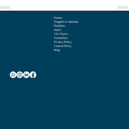
Melina
Home
Progetti in Vendita
Costruzioni S.r.l.
Portfolio
Valori
P.I./C.F.
Chi Siamo
11987480156
Contattaci
Privacy Policy
Capitale Sociale:
Cookie Policy
€3.000.000,00
Blog
Tel. +39
0295938566
SEDE MILANO:
Via Privata
Cassanese n. 2
20060 Vignate
(MI), Milano
SEDE SARDEGNA:
Via Nazionale,
319,