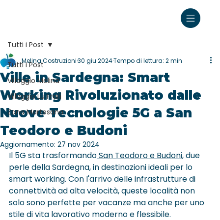
Tutti i Post
Melina Costruzioni
30 giu 2024
Tempo di lettura: 2 min
Tutti i Post
Ville in Sardegna: Smart
Villaggio Melina
Working Rivoluzionato dalle
Villaggio Lu Fraili
Nuove Tecnologie 5G a San
Zona Martesana
Teodoro e Budoni
Aggiornamento:
27 nov 2024
Il 5G sta trasformando
 San Teodoro e Budoni
, due 
perle della Sardegna, in destinazioni ideali per lo 
smart working. Con l'arrivo delle infrastrutture di 
connettività ad alta velocità, queste località non 
solo sono perfette per vacanze ma anche per uno 
stile di vita lavorativo moderno e flessibile.