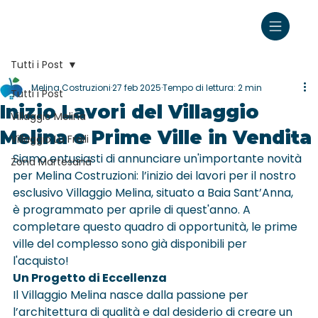
Tutti i Post
Melina Costruzioni
27 feb 2025
Tempo di lettura: 2 min
Tutti i Post
Inizio Lavori del Villaggio
Villaggio Melina
Melina e Prime Ville in Vendita
Villaggio Lu Fraili
Siamo entusiasti di annunciare un'importante novità 
Zona Martesana
per Melina Costruzioni: l’inizio dei lavori per il nostro 
esclusivo Villaggio Melina, situato a Baia Sant’Anna, 
è programmato per aprile di quest'anno. A 
completare questo quadro di opportunità, le prime 
ville del complesso sono già disponibili per 
l'acquisto!
Un Progetto di Eccellenza
Il Villaggio Melina nasce dalla passione per 
l’architettura di qualità e dal desiderio di creare un 