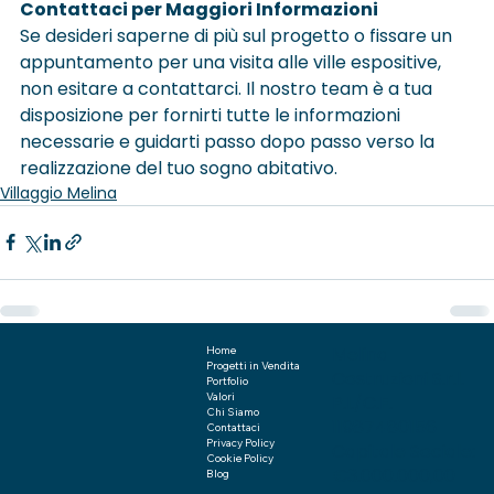
Contattaci per Maggiori Informazioni
Se desideri saperne di più sul progetto o fissare un 
appuntamento per una visita alle ville espositive, 
non esitare a contattarci. Il nostro team è a tua 
disposizione per fornirti tutte le informazioni 
necessarie e guidarti passo dopo passo verso la 
realizzazione del tuo sogno abitativo.
Villaggio Melina
Melina
Home
Progetti in Vendita
Costruzioni S.r.l.
Portfolio
Valori
P.I./C.F.
Chi Siamo
11987480156
Contattaci
Privacy Policy
Capitale Sociale:
Cookie Policy
€3.000.000,00
Blog